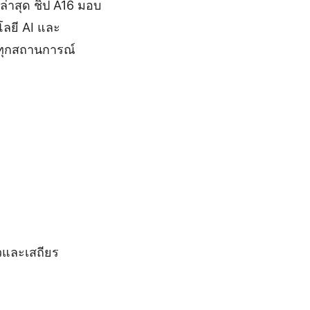
ล่าสุด ชิป A16 มอบ
โลยี AI และ
นทุกสถานการณ์
็วและเสถียร