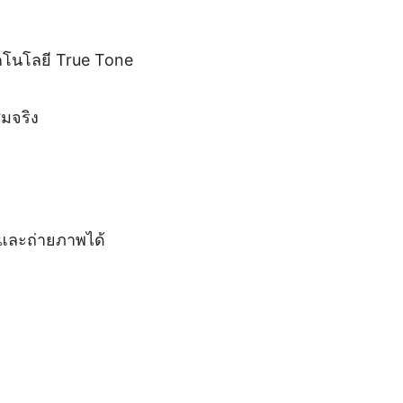
ทคโนโลยี True Tone
มจริง
ลและถ่ายภาพได้