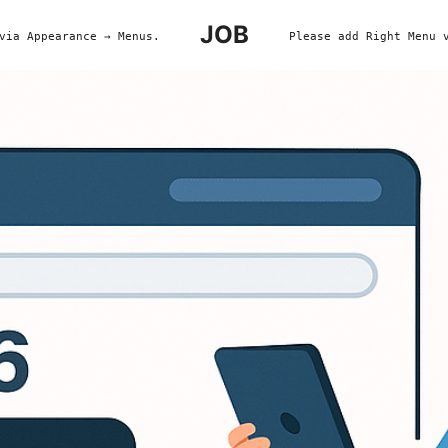
JOB
via Appearance → Menus.
Please add Right Menu 
earch
r: