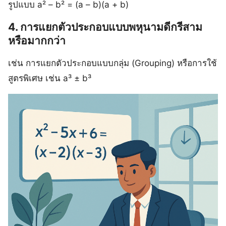
รูปแบบ a² – b² = (a – b)(a + b)
4. การแยกตัวประกอบแบบพหุนามดีกรีสาม
หรือมากกว่า
เช่น การแยกตัวประกอบแบบกลุ่ม (Grouping) หรือการใช้
สูตรพิเศษ เช่น a³ ± b³