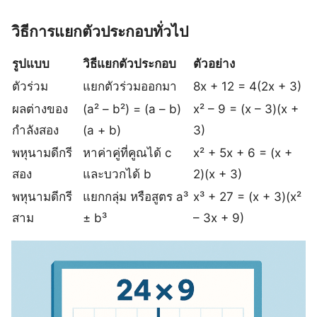
วิธีการแยกตัวประกอบทั่วไป
รูปแบบ
วิธีแยกตัวประกอบ
ตัวอย่าง
ตัวร่วม
แยกตัวร่วมออกมา
8x + 12 = 4(2x + 3)
ผลต่างของ
(a² – b²) = (a – b)
x² – 9 = (x – 3)(x +
กำลังสอง
(a + b)
3)
พหุนามดีกรี
หาค่าคู่ที่คูณได้ c
x² + 5x + 6 = (x +
สอง
และบวกได้ b
2)(x + 3)
พหุนามดีกรี
แยกกลุ่ม หรือสูตร a³
x³ + 27 = (x + 3)(x²
สาม
± b³
– 3x + 9)