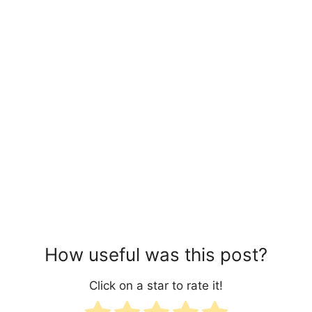
How useful was this post?
Click on a star to rate it!