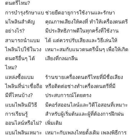
ดนตรีไหม?
การบำรุงรักษาแบ
ช่วยยืดอายุการใช้งานและรักษา
มไพลินสำคัญ
คุณภาพเสียงให้คงที่ ทำให้เครื่องดนตรี
อย่างไร?
มีประสิทธิภาพดีในทุกครั้งที่ใช้งาน
สามารถนำแบม
ได้ แต่ควรปรับเสียงและวิธีเล่นให้
ไพลินไปใช้ในวง
เหมาะสมกับแนวดนตรีนั้นๆ เพื่อให้เกิด
ดนตรีอื่นๆ ได้
เสียงที่กลมกลืน
ไหม?
แหล่งซื้อแบม
ร้านขายเครื่องดนตรีไทยที่มีชื่อเสียง
ไพลินที่น่าเชื่อถือ
หรือติดต่อช่างทำเครื่องดนตรีที่มี
มีที่ไหนบ้าง?
ประสบการณ์โดยตรง
แบมไพลินมีวิธี
มีคอร์สออนไลน์และวิดีโอสอนที่เหมาะ
การเรียนรู้
สำหรับผู้เริ่มต้นและผู้ที่ต้องการฝึกฝน
ออนไลน์หรือไม่?
เพิ่มเติม
แบมไพลินเหมาะ
เหมาะกับเพลงไทยดั้งเดิม เพลงพิธีการ