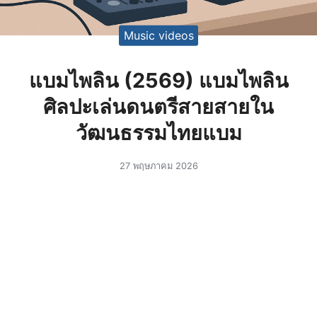
Music videos
แบมไพลิน (2569) แบมไพลิน
ศิลปะเล่นดนตรีสายสายใน
วัฒนธรรมไทยแบม
27 พฤษภาคม 2026