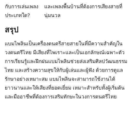
กับการเล่นเพลง
และเพลงพื้นบ้านที่ต้องการเสียงสายที่
ประเภทใด?
นุ่มนวล
สรุป
แบมไพลินเป็นเครื่องดนตรีสายสายในที่มีความสำคัญใน
วงดนตรีไทย มีเสียงที่ไพเราะและเป็นเอกลักษณ์เฉพาะตัว
การเรียนรู้และฝึกฝนแบมไพลินช่วยส่งเสริมศิลปวัฒนธรรม
ไทย และสร้างความสุขให้กับผู้เล่นและผู้ฟัง ด้วยการดูแล
รักษาอย่างเหมาะสม แบมไพลินจะสามารถใช้งานได้
ยาวนานและให้เสียงที่ยอดเยี่ยม เหมาะสำหรับทั้งผู้เริ่มต้น
และมืออาชีพที่ต้องการเสริมทักษะในวงการดนตรีไทย