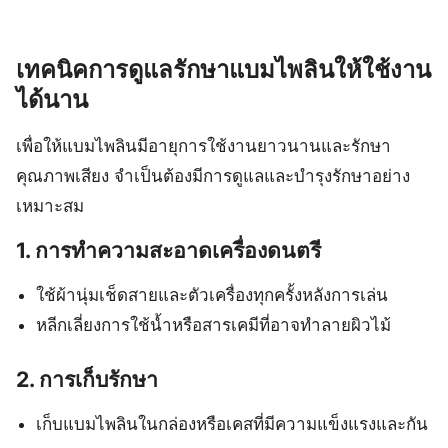
เทคนิคการดูแลรักษาแบมไพลินให้ใช้งาน
ได้นาน
เพื่อให้แบมไพลินมีอายุการใช้งานยาวนานและรักษา
คุณภาพเสียง จำเป็นต้องมีการดูแลและบำรุงรักษาอย่าง
เหมาะสม
1. การทำความสะอาดเครื่องดนตรี
ใช้ผ้านุ่มเช็ดสายและตัวเครื่องทุกครั้งหลังการเล่น
หลีกเลี่ยงการใช้น้ำหรือสารเคมีที่อาจทำลายผิวไม้
2. การเก็บรักษา
เก็บแบมไพลินในกล่องหรือเคสที่มีความแข็งแรงและกัน