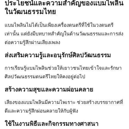
ประโยชน์และความสำคัญของแบมไพลิน
ในวัฒนธรรมไทย
แบมไพลินไม่ได้เป็นเพียงเครื่องดนตรีที่ใช้ในวงดนตรี
เท่านั้น แต่ยังมีบทบาทสำคัญในด้านวัฒนธรรมและการส่ง
ต่อความรู้สึกผ่านเสียงเพลง
ส่งเสริมความรู้และอนุรักษ์ศิลปวัฒนธรรม
การเรียนรู้แบมไพลินช่วยให้เยาวชนไทยเข้าใจและรักษา
ศิลปวัฒนธรรมดนตรีไทยให้คงอยู่ต่อไป
สร้างความสุขและความผ่อนคลาย
เสียงของแบมไพลินมีความไพเราะ ช่วยสร้างบรรยากาศที่
ดีและความรู้สึกผ่อนคลายให้กับผู้ฟัง
ใช้ในงานพิธีและกิจกรรมทางศาสนา