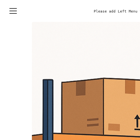
Skip
to
Please add Left Menu 
content
S
fo
e