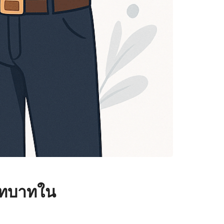
บทบาทใน