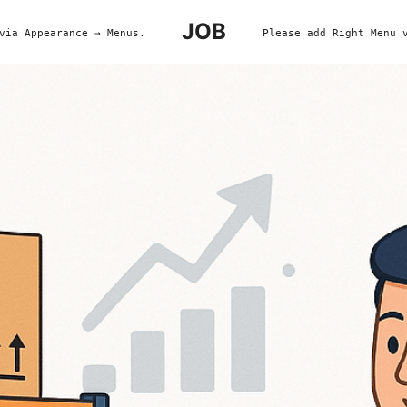
JOB
via Appearance → Menus.
Please add Right Menu 
earch
r: