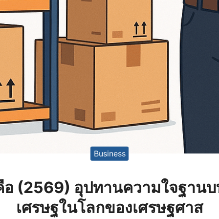
Business
คือ (2569) อุปทานความใจฐาน
เศรษฐในโลกของเศรษฐศาส