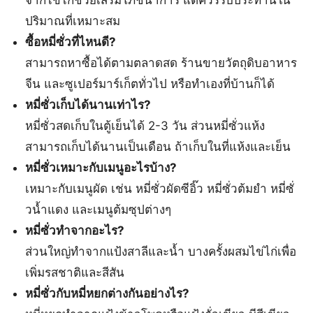
จากไข่ไก่ช่วยเสริมโภชนาการ แต่ควรรับประทานใน
ปริมาณที่เหมาะสม
ซื้อหมี่ซั่วที่ไหนดี?
สามารถหาซื้อได้ตามตลาดสด ร้านขายวัตถุดิบอาหาร
จีน และซูเปอร์มาร์เก็ตทั่วไป หรือทำเองที่บ้านก็ได้
หมี่ซั่วเก็บได้นานเท่าไร?
หมี่ซั่วสดเก็บในตู้เย็นได้ 2-3 วัน ส่วนหมี่ซั่วแห้ง
สามารถเก็บได้นานเป็นเดือน ถ้าเก็บในที่แห้งและเย็น
หมี่ซั่วเหมาะกับเมนูอะไรบ้าง?
เหมาะกับเมนูผัด เช่น หมี่ซั่วผัดซีอิ๊ว หมี่ซั่วต้มยำ หมี่ซั่
วน้ำแดง และเมนูต้มซุปต่างๆ
หมี่ซั่วทำจากอะไร?
ส่วนใหญ่ทำจากแป้งสาลีและน้ำ บางครั้งผสมไข่ไก่เพื่อ
เพิ่มรสชาติและสีสัน
หมี่ซั่วกับหมี่หยกต่างกันอย่างไร?