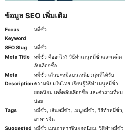
ข้อมูล SEO เพิ่มเติม
Focus
หมี่ซั่ว
Keyword
SEO Slug
หมี่ซั่ว
Meta Title
หมี่ซั่ว คืออะไร? วิธีทำเมนูหมี่ซั่วและเคล็ด
ลับเลือกซื้อ
Meta
หมี่ซั่ว เส้นบะหมี่แบนเหนียวนุ่มที่ได้รับ
Description
ความนิยมในไทย เรียนรู้วิธีทำเมนูหมี่ซั่ว
ยอดนิยม เคล็ดลับเลือกซื้อ และคำถามที่พบ
บ่อย
Tags
หมี่ซั่ว, เส้นหมี่ซั่ว, เมนูหมี่ซั่ว, วิธีทำหมี่ซั่ว,
อาหารจีน
Suggested
หมี่ซั่ว เมนูอาหารจีนยอดนิยม, วิธีทำหมี่ซั่ว