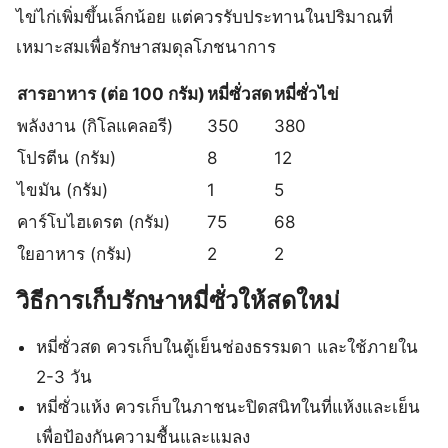
ไข่ไก่เพิ่มขึ้นเล็กน้อย แต่ควรรับประทานในปริมาณที่
เหมาะสมเพื่อรักษาสมดุลโภชนาการ
สารอาหาร (ต่อ 100 กรัม)
หมี่ซั่วสด
หมี่ซั่วไข่
พลังงาน (กิโลแคลอรี)
350
380
โปรตีน (กรัม)
8
12
ไขมัน (กรัม)
1
5
คาร์โบไฮเดรต (กรัม)
75
68
ใยอาหาร (กรัม)
2
2
วิธีการเก็บรักษาหมี่ซั่วให้สดใหม่
หมี่ซั่วสด ควรเก็บในตู้เย็นช่องธรรมดา และใช้ภายใน
2-3 วัน
หมี่ซั่วแห้ง ควรเก็บในภาชนะปิดสนิทในที่แห้งและเย็น
เพื่อป้องกันความชื้นและแมลง