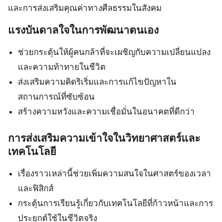
และการส่งเสริมคุณค่าทางศีลธรรมในสังคม
แรงบันดาลใจในการพัฒนาตนเอง
ช่วยกระตุ้นให้ผู้คนกล้าที่จะเผชิญกับความเปลี่ยนแปลง
และความท้าทายในชีวิต
ส่งเสริมความคิดริเริ่มและการแก้ไขปัญหาใน
สถานการณ์ที่ซับซ้อน
สร้างความหวังและความเชื่อมั่นในอนาคตที่ดีกว่า
การส่งเสริมความเข้าใจในวิทยาศาสตร์และ
เทคโนโลยี
เรื่องราวเหล่านี้ช่วยเพิ่มความสนใจในศาสตร์ของเวลา
และฟิสิกส์
กระตุ้นการเรียนรู้เกี่ยวกับเทคโนโลยีที่ก้าวหน้าและการ
ประยุกต์ใช้ในชีวิตจริง