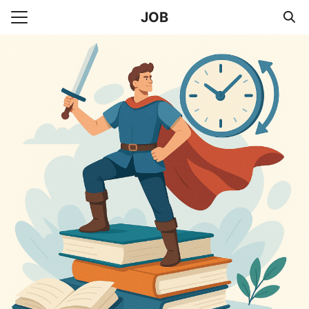
Skip
JOB
to
Search
content
for:
e