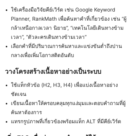
ใช้เครื่องมือวิจัยคีย์เวิร์ด เช่น Google Keyword
Planner, RankMath เพื่อค้นหาคำที่เกี่ยวข้อง เช่น “ผู้
กล้าเหนือกาลเวลา นิยาย”, “เทคโนโลยีเดินทางข้าม
เวลา”, “ตัวละครเดินทางข้ามเวลา”
เลือกคำที่มีปริมาณการค้นหาและแข่งขันต่ำถึงปาน
กลางเพื่อเพิ่มโอกาสติดอันดับ
วางโครงสร้างเนื้อหาอย่างเป็นระบบ
ใช้แท็กหัวข้อ (H2, H3, H4) เพื่อแบ่งเนื้อหาอย่าง
ชัดเจน
เขียนเนื้อหาให้ครอบคลุมทุกแง่มุมและตอบคำถามที่ผู้
ค้นหาต้องการ
แทรกรูปภาพที่เกี่ยวข้องพร้อมแท็ก ALT ที่มีคีย์เวิร์ด