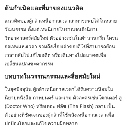
ต้นกำเนิดและที่มาของแนวคิด
แนวคิดของผู้กล้าเหนือกาลเวลาสามารถพบได้ในหลาย
วัฒนธรรม ตั้งแต่เทพนิยายโบราณจนถึงนิยาย
วิทยาศาสตร์สมัยใหม่ ตัวอย่างเช่นในตำนานกรีก โครน
อสเทพแห่งเวลา รวมถึงเรื่องเล่าของฮีโร่ที่สามารถย้อน
เวลากลับไปแก้ไขอดีต หรือเดินทางไปอนาคตเพื่อ
เปลี่ยนแปลงชะตากรรม
บทบาทในวรรณกรรมและสื่อสมัยใหม่
ในยุคปัจจุบัน ผู้กล้าเหนือกาลเวลาได้รับความนิยมใน
นิยายหนังสือ ภาพยนตร์ และเกม ตัวละครเช่นโดกเตอร์ ฮู
(Doctor Who) หรือเดอะ ฟลัช (The Flash) กลายเป็น
ตัวอย่างที่ชัดเจนของผู้กล้าที่ใช้พลังเหนือกาลเวลาเพื่อ
ปกป้องโลกและแก้ไขความผิดพลาด