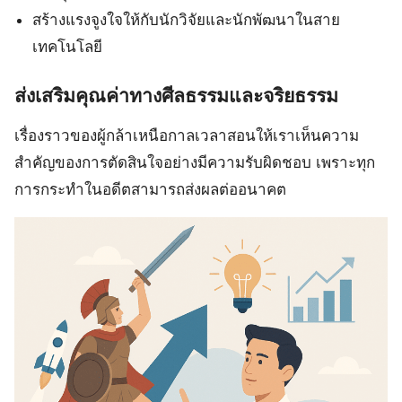
สร้างแรงจูงใจให้กับนักวิจัยและนักพัฒนาในสาย
เทคโนโลยี
ส่งเสริมคุณค่าทางศีลธรรมและจริยธรรม
เรื่องราวของผู้กล้าเหนือกาลเวลาสอนให้เราเห็นความ
สำคัญของการตัดสินใจอย่างมีความรับผิดชอบ เพราะทุก
การกระทำในอดีตสามารถส่งผลต่ออนาคต