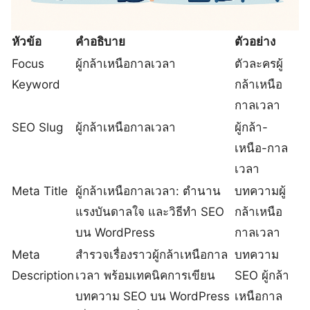
หัวข้อ
คำอธิบาย
ตัวอย่าง
Focus
ผู้กล้าเหนือกาลเวลา
ตัวละครผู้
Keyword
กล้าเหนือ
กาลเวลา
SEO Slug
ผู้กล้าเหนือกาลเวลา
ผู้กล้า-
เหนือ-กาล
เวลา
Meta Title
ผู้กล้าเหนือกาลเวลา: ตำนาน
บทความผู้
แรงบันดาลใจ และวิธีทำ SEO
กล้าเหนือ
บน WordPress
กาลเวลา
Meta
สำรวจเรื่องราวผู้กล้าเหนือกาล
บทความ
Description
เวลา พร้อมเทคนิคการเขียน
SEO ผู้กล้า
บทความ SEO บน WordPress
เหนือกาล