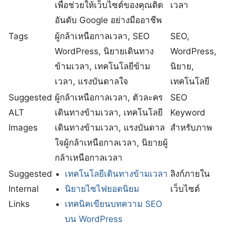
เพื่อช่วยให้เว็บไซต์ของคุณติด
เวลา
อันดับ Google อย่างมืออาชีพ
Tags
ผู้กล้าเหนือกาลเวลา, SEO
SEO,
WordPress, นิยายเดินทาง
WordPress,
ข้ามเวลา, เทคโนโลยีข้าม
นิยาย,
เวลา, แรงบันดาลใจ
เทคโนโลยี
Suggested
ผู้กล้าเหนือกาลเวลา, ตัวละคร
SEO
ALT
เดินทางข้ามเวลา, เทคโนโลยี
Keyword
Images
เดินทางข้ามเวลา, แรงบันดาล
สำหรับภาพ
ใจผู้กล้าเหนือกาลเวลา, นิยายผู้
กล้าเหนือกาลเวลา
Suggested
เทคโนโลยีเดินทางข้ามเวลา
ลิงก์ภายใน
Internal
นิยายไซไฟยอดนิยม
เว็บไซต์
Links
เทคนิคเขียนบทความ SEO
บน WordPress