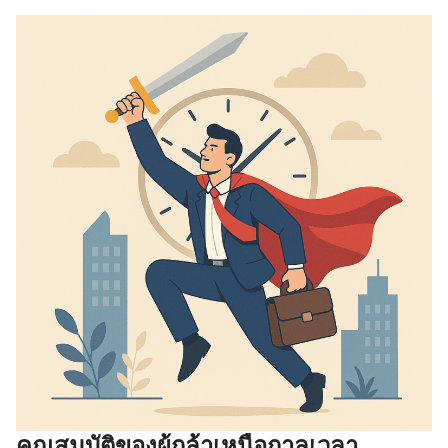
คุณสมบัติของผู้กล้าเหนือกาลเวลา