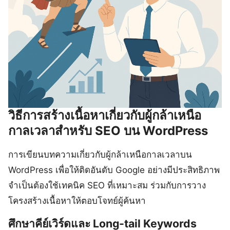
วิธีการสร้างเนื้อหาเกี่ยวกับผู้กล้าเหนือ
กาลเวลาสำหรับ SEO บน WordPress
การเขียนบทความเกี่ยวกับผู้กล้าเหนือกาลเวลาบน
WordPress เพื่อให้ติดอันดับ Google อย่างมีประสิทธิภาพ
จำเป็นต้องใช้เทคนิค SEO ที่เหมาะสม ร่วมกับการวาง
โครงสร้างเนื้อหาให้ตอบโจทย์ผู้ค้นหา
ศึกษาคีย์เวิร์ดและ Long-tail Keywords