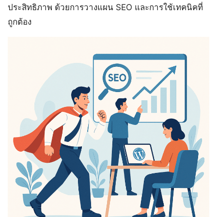
ประสิทธิภาพ ด้วยการวางแผน SEO และการใช้เทคนิคที่
ถูกต้อง