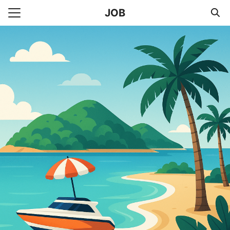
Skip
JOB
to
Search
content
for:
e