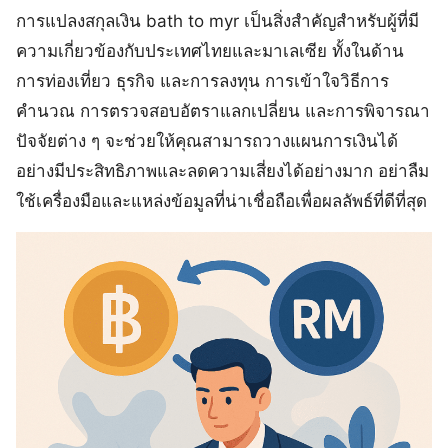
การแปลงสกุลเงิน bath to myr เป็นสิ่งสำคัญสำหรับผู้ที่มี
ความเกี่ยวข้องกับประเทศไทยและมาเลเซีย ทั้งในด้าน
การท่องเที่ยว ธุรกิจ และการลงทุน การเข้าใจวิธีการ
คำนวณ การตรวจสอบอัตราแลกเปลี่ยน และการพิจารณา
ปัจจัยต่าง ๆ จะช่วยให้คุณสามารถวางแผนการเงินได้
อย่างมีประสิทธิภาพและลดความเสี่ยงได้อย่างมาก อย่าลืม
ใช้เครื่องมือและแหล่งข้อมูลที่น่าเชื่อถือเพื่อผลลัพธ์ที่ดีที่สุด