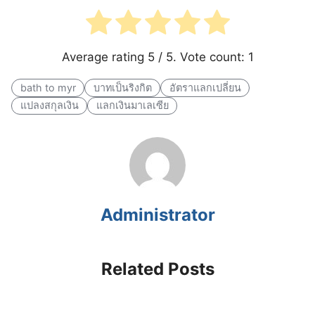
Average rating
5
/ 5. Vote count:
1
bath to myr
บาทเป็นริงกิต
อัตราแลกเปลี่ยน
แปลงสกุลเงิน
แลกเงินมาเลเซีย
Administrator
Related Posts