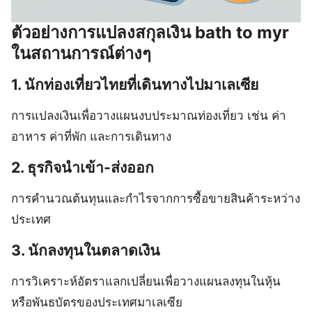
ตัวอย่างการแปลงสกุลเงิน bath to myr
ในสถานการณ์ต่างๆ
1. นักท่องเที่ยวไทยที่เดินทางไปมาเลเซีย
การแปลงเงินเพื่อวางแผนงบประมาณท่องเที่ยว เช่น ค่า
อาหาร ค่าที่พัก และการเดินทาง
2. ธุรกิจนำเข้า-ส่งออก
การคำนวณต้นทุนและกำไรจากการซื้อขายสินค้าระหว่าง
ประเทศ
3. นักลงทุนในตลาดเงิน
การวิเคราะห์อัตราแลกเปลี่ยนเพื่อวางแผนลงทุนในหุ้น
หรือพันธบัตรของประเทศมาเลเซีย