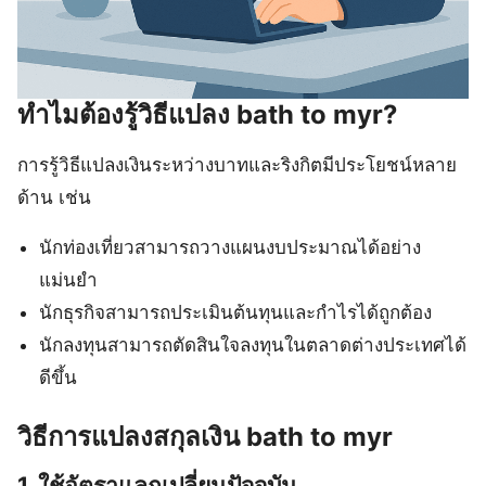
ทำไมต้องรู้วิธีแปลง bath to myr?
การรู้วิธีแปลงเงินระหว่างบาทและริงกิตมีประโยชน์หลาย
ด้าน เช่น
นักท่องเที่ยวสามารถวางแผนงบประมาณได้อย่าง
แม่นยำ
นักธุรกิจสามารถประเมินต้นทุนและกำไรได้ถูกต้อง
นักลงทุนสามารถตัดสินใจลงทุนในตลาดต่างประเทศได้
ดีขึ้น
วิธีการแปลงสกุลเงิน bath to myr
1. ใช้อัตราแลกเปลี่ยนปัจจุบัน